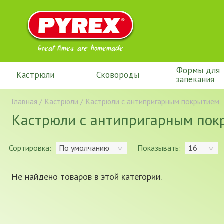
Great times are homemade
Формы для
Кастрюли
Сковороды
запекания
Главная
/
Кастрюли
/
Кастрюли с антипригарным покрытием
Кастрюли с антипригарным пок
Сортировка:
Показывать:
По умолчанию
16
Не найдено товаров в этой категории.