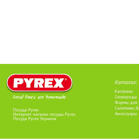
Каталог:
Кастрюли
Great times are homemade
Сковороды
Формы для 
Салатники, 
Посуда Pyrex
Аксессуары
Интернет магазин посуды Pyrex
Посуда Pyrex Украина